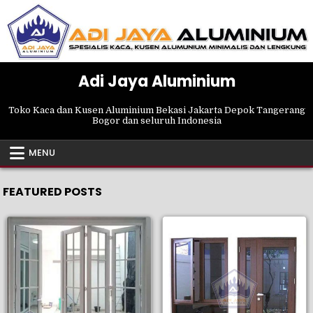
Skip
to
content
Adi Jaya Aluminium
Toko Kaca dan Kusen Aluminium Bekasi Jakarta Depok Tangerang
Bogor dan seluruh Indonesia
MENU
FEATURED POSTS