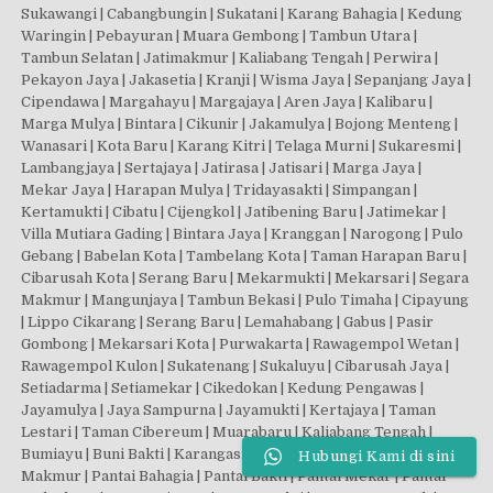
Sukawangi | Cabangbungin | Sukatani | Karang Bahagia | Kedung
Waringin | Pebayuran | Muara Gembong | Tambun Utara |
Tambun Selatan | Jatimakmur | Kaliabang Tengah | Perwira |
Pekayon Jaya | Jakasetia | Kranji | Wisma Jaya | Sepanjang Jaya |
Cipendawa | Margahayu | Margajaya | Aren Jaya | Kalibaru |
Marga Mulya | Bintara | Cikunir | Jakamulya | Bojong Menteng |
Wanasari | Kota Baru | Karang Kitri | Telaga Murni | Sukaresmi |
Lambangjaya | Sertajaya | Jatirasa | Jatisari | Marga Jaya |
Mekar Jaya | Harapan Mulya | Tridayasakti | Simpangan |
Kertamukti | Cibatu | Cijengkol | Jatibening Baru | Jatimekar |
Villa Mutiara Gading | Bintara Jaya | Kranggan | Narogong | Pulo
Gebang | Babelan Kota | Tambelang Kota | Taman Harapan Baru |
Cibarusah Kota | Serang Baru | Mekarmukti | Mekarsari | Segara
Makmur | Mangunjaya | Tambun Bekasi | Pulo Timaha | Cipayung
| Lippo Cikarang | Serang Baru | Lemahabang | Gabus | Pasir
Gombong | Mekarsari Kota | Purwakarta | Rawagempol Wetan |
Rawagempol Kulon | Sukatenang | Sukaluyu | Cibarusah Jaya |
Setiadarma | Setiamekar | Cikedokan | Kedung Pengawas |
Jayamulya | Jaya Sampurna | Jayamukti | Kertajaya | Taman
Lestari | Taman Cibereum | Muarabaru | Kaliabang Tengah |
Bumiayu | Buni Bakti | Karangasih | Pantai Harapan Indah | Pantai
Hubungi Kami di sini
Makmur | Pantai Bahagia | Pantai Bakti | Pantai Mekar | Pantai