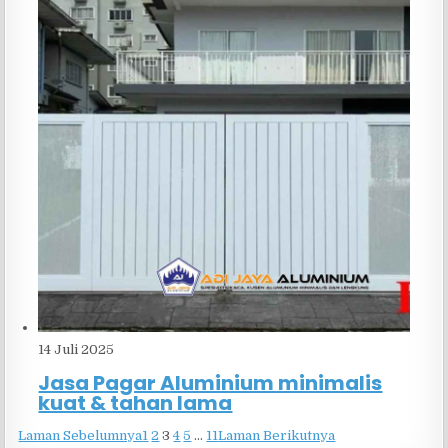
14 Juli 2025
Jasa Pagar Aluminium minimalis
kuat & tahan lama
Laman Sebelumnya
1
2
3
4
5
…
11
Laman Berikutnya