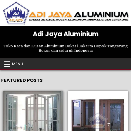
Skip
to
content
Adi Jaya Aluminium
Toko Kaca dan Kusen Aluminium Bekasi Jakarta Depok Tangerang
Bogor dan seluruh Indonesia
MENU
FEATURED POSTS