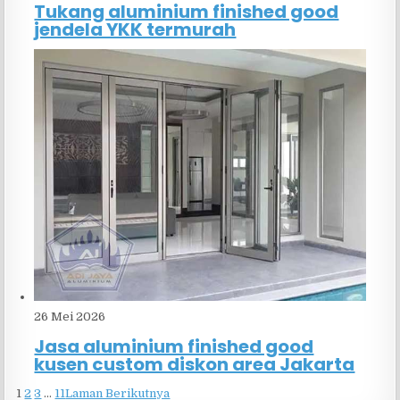
Tukang aluminium finished good
jendela YKK termurah
26 Mei 2026
Jasa aluminium finished good
kusen custom diskon area Jakarta
1
2
3
…
11
Laman Berikutnya