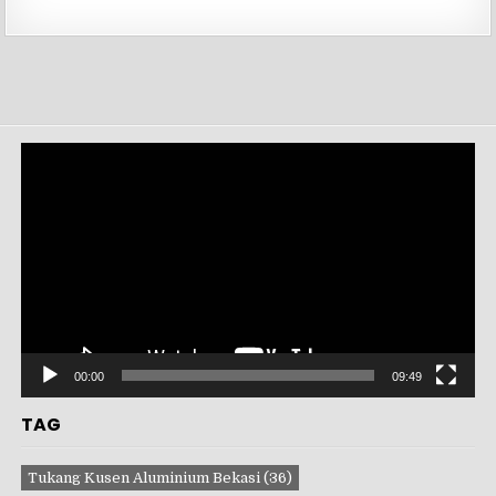
Pemutar
Video
00:00
09:49
TAG
Tukang Kusen Aluminium Bekasi
(36)