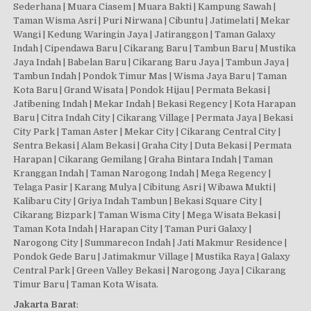
Sederhana | Muara Ciasem | Muara Bakti | Kampung Sawah |
Taman Wisma Asri | Puri Nirwana | Cibuntu | Jatimelati | Mekar
Wangi | Kedung Waringin Jaya | Jatiranggon | Taman Galaxy
Indah | Cipendawa Baru | Cikarang Baru | Tambun Baru | Mustika
Jaya Indah | Babelan Baru | Cikarang Baru Jaya | Tambun Jaya |
Tambun Indah | Pondok Timur Mas | Wisma Jaya Baru | Taman
Kota Baru | Grand Wisata | Pondok Hijau | Permata Bekasi |
Jatibening Indah | Mekar Indah | Bekasi Regency | Kota Harapan
Baru | Citra Indah City | Cikarang Village | Permata Jaya | Bekasi
City Park | Taman Aster | Mekar City | Cikarang Central City |
Sentra Bekasi | Alam Bekasi | Graha City | Duta Bekasi | Permata
Harapan | Cikarang Gemilang | Graha Bintara Indah | Taman
Kranggan Indah | Taman Narogong Indah | Mega Regency |
Telaga Pasir | Karang Mulya | Cibitung Asri | Wibawa Mukti |
Kalibaru City | Griya Indah Tambun | Bekasi Square City |
Cikarang Bizpark | Taman Wisma City | Mega Wisata Bekasi |
Taman Kota Indah | Harapan City | Taman Puri Galaxy |
Narogong City | Summarecon Indah | Jati Makmur Residence |
Pondok Gede Baru | Jatimakmur Village | Mustika Raya | Galaxy
Central Park | Green Valley Bekasi | Narogong Jaya | Cikarang
Timur Baru | Taman Kota Wisata.
Jakarta Barat
: