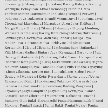
Sukawangi | Cabangbungin | Sukatani | Karang Bahagia | Kedung
Waringin | Pebayuran | Muara Gembong | Tambun Utara |
Tambun Selatan | Jatimakmur | Kaliabang Tengah | Perwira |
Pekayon Jaya | Jakasetia | Kranji | Wisma Jaya | Sepanjang Jaya |
Cipendawa | Margahayu | Margajaya | Aren Jaya | Kalibaru |
Marga Mulya | Bintara | Cikunir | Jakamulya | Bojong Menteng |
Wanasari | Kota Baru | Karang Kitri | Telaga Murni | Sukaresmi |
Lambangjaya | Sertajaya | Jatirasa | Jatisari | Marga Jaya |
Mekar Jaya | Harapan Mulya | Tridayasakti | Simpangan |
Kertamukti | Cibatu | Cijengkol | Jatibening Baru | Jatimekar |
Villa Mutiara Gading | Bintara Jaya | Kranggan | Narogong | Pulo
Gebang | Babelan Kota | Tambelang Kota | Taman Harapan Baru |
Cibarusah Kota | Serang Baru | Mekarmukti | Mekarsari | Segara
Makmur | Mangunjaya | Tambun Bekasi | Pulo Timaha | Cipayung
| Lippo Cikarang | Serang Baru | Lemahabang | Gabus | Pasir
Gombong | Mekarsari Kota | Purwakarta | Rawagempol Wetan |
Rawagempol Kulon | Sukatenang | Sukaluyu | Cibarusah Jaya |
Setiadarma | Setiamekar | Cikedokan | Kedung Pengawas |
Jayamulya | Jaya Sampurna | Jayamukti | Kertajaya | Taman
Lestari | Taman Cibereum | Muarabaru | Kaliabang Tengah |
Bumiayu | Buni Bakti | Karangasih | Pantai Harapan Indah | Pantai
Makmur | Pantai Bahagia | Pantai Bakti | Pantai Mekar | Pantai