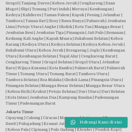
Grogol | Tanjung Duren | Kebon Jeruk | Cengkareng | Daan
Mogot | Slipi | Tomang | Puri Indah | Meruya | Kembangan |
Kedoya | Kalideres | Taman Palem | Kapuk | Pesing | Jelambar |
Tambora | Taman Sari | Roxy | Rawa Buaya | Palmerah | Jembatan
Lima | Petojo Utara | Angke | Glodok | Kota Tua | Mangga Besar |
Jembatan Besi | Jembatan Tiga | Pinangsia | Jati Pulo | Semanan |
Kedaung Kali Angke | Kapuk Muara | Sukabumi Selatan | Kebon
Kacang | Kedoya Utara | Kedoya Selatan | Kedoya Kebon Jeruk |
Sukabumi Utara | Kebon Jeruk | Srengseng | Joglo | Kembangan
Utara | Kembangan Selatan | Tegal Alur | Cengkareng Barat |
Cengkareng Timur | Grogol Selatan | Grogol Utara | Jelambar
Baru | Wijaya Kusuma | Kota Bambu | Palmerah Barat | Palmerah
Timur | Tomang Utara | Tomang Barat | Tambora Utara |
Tambora Selatan | Roa Malaka | Glodok Lama | Pinangsia Utara |
Pinangsia Selatan | Mangga Besar Selatan | Mangga Besar Utara
| Kebon Sirih | Krukut | Petojo Selatan | Duri Utara | Duri Selatan
| Kota Intan | Jembatan Dua | Kampung Bandan | Pademangan
Timur | Pademangan Barat.
Jakarta Timur
:
Cipayung | Cakung | Ciracas | Matraman | Jatinegara | Duren
Hubungi Kami di sini
Sawit | Pulogadung | Kramat Jati | Pasar Rebo | Kampung Melayu
| Kebon Pala | Cipinang | Pulo Gadung | Klender | Pondok Kopi |