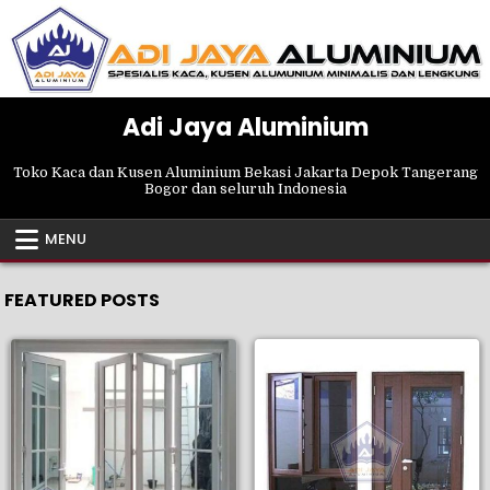
Skip
to
content
Adi Jaya Aluminium
Toko Kaca dan Kusen Aluminium Bekasi Jakarta Depok Tangerang
Bogor dan seluruh Indonesia
MENU
FEATURED POSTS