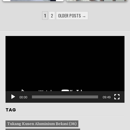
PAGINASI
1
2
OLDER POSTS →
POS
Pemutar
Video
00:00
09:49
TAG
Tukang Kusen Aluminium Bekasi
(36)