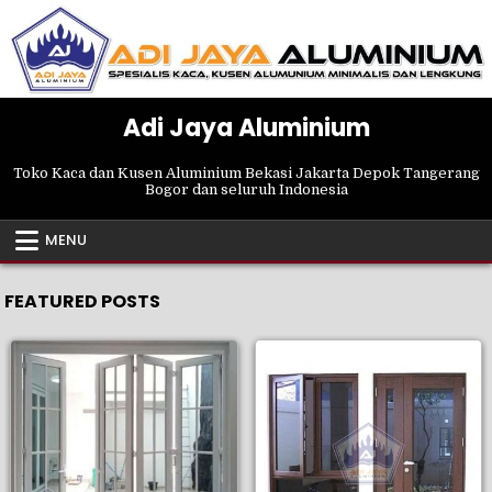
Skip
to
content
Adi Jaya Aluminium
Toko Kaca dan Kusen Aluminium Bekasi Jakarta Depok Tangerang
Bogor dan seluruh Indonesia
MENU
FEATURED POSTS