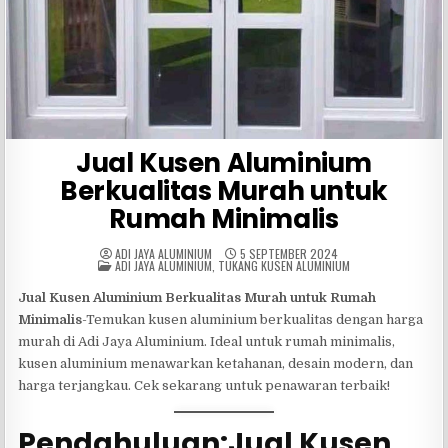
Jual Kusen Aluminium
Berkualitas Murah untuk
Rumah Minimalis
ADI JAYA ALUMINIUM
5 SEPTEMBER 2024
POSTED
ADI JAYA ALUMINIUM
,
TUKANG KUSEN ALUMINIUM
IN
Jual Kusen Aluminium Berkualitas Murah untuk Rumah
Minimalis
-Temukan kusen aluminium berkualitas dengan harga
murah di Adi Jaya Aluminium. Ideal untuk rumah minimalis,
kusen aluminium menawarkan ketahanan, desain modern, dan
harga terjangkau. Cek sekarang untuk penawaran terbaik!
Pendahuluan:Jual Kusen