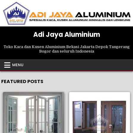
Skip
to
content
Adi Jaya Aluminium
Toko Kaca dan Kusen Aluminium Bekasi Jakarta Depok Tangerang
Bogor dan seluruh Indonesia
MENU
FEATURED POSTS