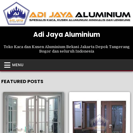
Skip
to
content
Adi Jaya Aluminium
Toko Kaca dan Kusen Aluminium Bekasi Jakarta Depok Tangerang
Bogor dan seluruh Indonesia
MENU
FEATURED POSTS