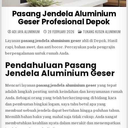
Pasang Jendela Aluminium
Geser Profesional Depok
POSTED
ADI JAYA ALUMINIUM
28 FEBRUARI 2026
TUKANG KUSEN ALUMINIUM
IN
Layanan
pasang jendela aluminium geser
ahli di Depok. Hasil
rapi, bahan awet, dan anti bocor. Percayakan pada pengrajin
berpengalaman untuk rumah Anda.
Pendahuluan Pasang
Jendela Aluminium Geser
Mencari layanan
pasang jendela aluminium geser
yang tepat
adalah langkah penting untuk keindahan dan kenyamanan rumah
Anda. Sebagai orang yang telah berkecimpung di bidang kaca
dan pembuatan bingkai logam, saya tahu betul apa yang
membuat sebuah jendela dapat bertahan hingga puluhan tahun.
Memilih bahan baku yang mahal saja tidak cukup; Anda sangat
membutuhkan keahlian nyata dalam merakit dan menempatkan