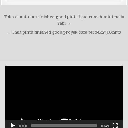
Navigasi
Toko aluminium finished good pintu lipat rumah minimalis
pos
rapi →
← Jasa pintu finished good proyek cafe terdekat jakarta
Pemutar
Video
00:00
09:49