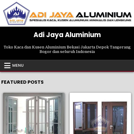
Skip
to
content
Adi Jaya Aluminium
Toko Kaca dan Kusen Aluminium Bekasi Jakarta Depok Tangerang
Bogor dan seluruh Indonesia
MENU
FEATURED POSTS