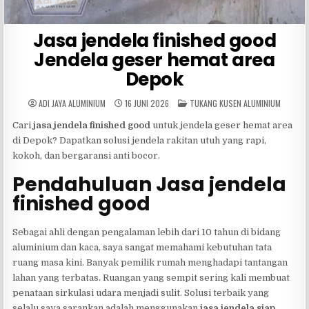
Jasa jendela finished good
Jendela geser hemat area
Depok
POSTED
ADI JAYA ALUMINIUM
16 JUNI 2026
TUKANG KUSEN ALUMINIUM
IN
Cari
jasa jendela finished good
untuk jendela geser hemat area
di Depok? Dapatkan solusi jendela rakitan utuh yang rapi,
kokoh, dan bergaransi anti bocor.
Pendahuluan Jasa jendela
finished good
Sebagai ahli dengan pengalaman lebih dari 10 tahun di bidang
aluminium dan kaca, saya sangat memahami kebutuhan tata
ruang masa kini. Banyak pemilik rumah menghadapi tantangan
lahan yang terbatas. Ruangan yang sempit sering kali membuat
penataan sirkulasi udara menjadi sulit. Solusi terbaik yang
selalu saya sarankan adalah menggunakan
jasa jendela siap